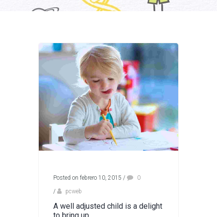
Posted on febrero 10, 2015
/
0
/
pcweb
A well adjusted child is a delight
to bring up