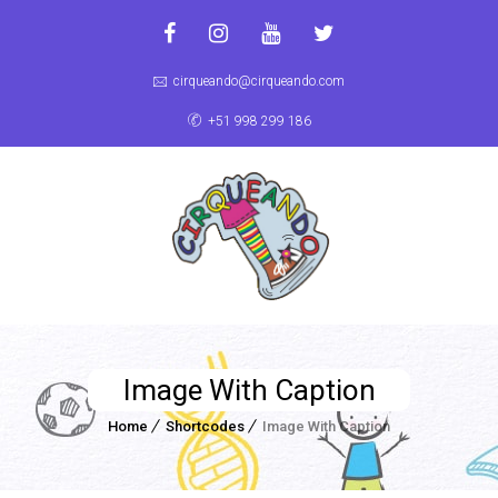
cirqueando@cirqueando.com
+51 998 299 186
Image With Caption
Home
Shortcodes
Image With Caption