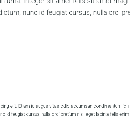
 urna. Integer sit amet felis sit amet mag
dictum, nunc id feugiat cursus, nulla orci pr
cing elit. Etiam id augue vitae odio accumsan condimentum id in 
 id feugiat cursus, nulla orci pretium nisl, eget lacinia felis enim 