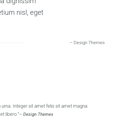
na dignissim
etium nisl, eget
– Design Themes
urna. Integer sit amet felis sit amet magna
et libero.
– Design Themes