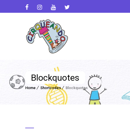
Blockquotes
Home
Shortcodes
Blockquotes