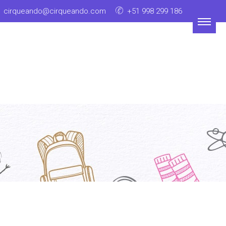
cirqueando@cirqueando.com
+51 998 299 186