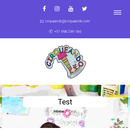
cirqueando@cirqueando.com
+51 998 299 186
Test
Home
Test