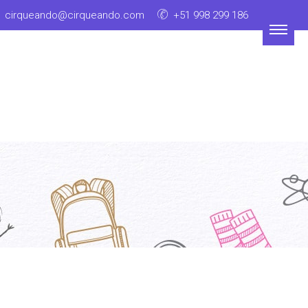
cirqueando@cirqueando.com
+51 998 299 186