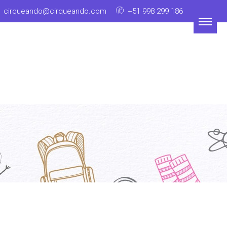
cirqueando@cirqueando.com
+51 998 299 186