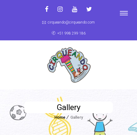
cirqueando@cirqueando.com
+51 998 299 186
Gallery
Home
Gallery